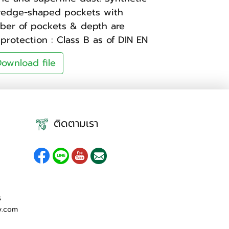
wedge-shaped pockets with
ber of pockets & depth are
e protection : Class B as of DIN EN
ownload file
ติดตามเรา
ร
y.com