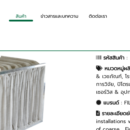
สินค้า
ข่าวสารและบทความ
ติดต่อเรา
รหัสสินค้า
:
หมวดหมู่ผล
& เวชภัณฑ์
,
โร
การวิจัย
,
ปิโตร
เซอร์วิส & อุป
แบรนด์
:
FI
รายละเอียดย
installations 
of coarse , F