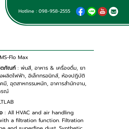
Hotline :
098-958-2555
 MS-Flo Max
ิตภัณฑ์
:
พ่นสี
,
อาหาร & เครื่องดื่ม
,
ยา
งผลิตไฟฟ้า
,
อิเล็กทรอนิกส์
,
ห้องปฎิบัติ
เคมี
,
อุตสาหกรรมหนัก
,
อาคารสำนักงาน
,
กรณ์
LTLAB
่อ
: All HVAC and air handling
with a filtration function. Filtration
ine and superfine dust. Synthetic